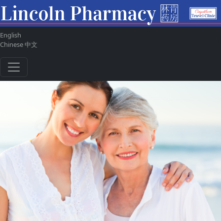
English
ul
Chinese 中文